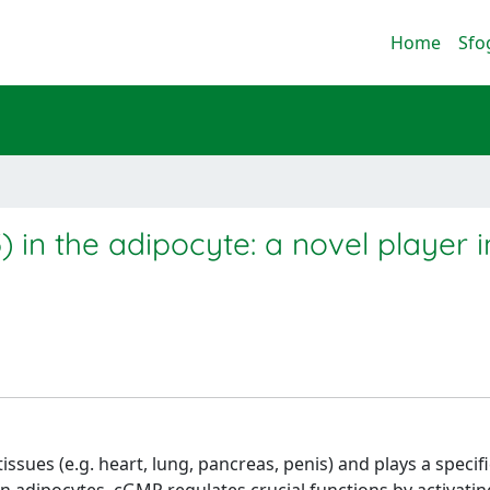
Home
Sfo
in the adipocyte: a novel player i
sues (e.g. heart, lung, pancreas, penis) and plays a specific