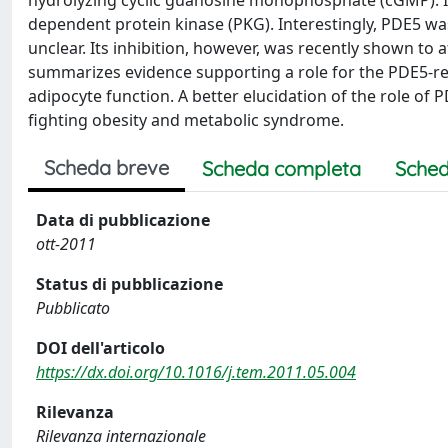
hydrolyzing cyclic guanosine monophosphate (cGMP). In
dependent protein kinase (PKG). Interestingly, PDE5 was 
unclear. Its inhibition, however, was recently shown to 
summarizes evidence supporting a role for the PDE5-re
adipocyte function. A better elucidation of the role of 
fighting obesity and metabolic syndrome.
Scheda breve
Scheda completa
Sched
Data di pubblicazione
ott-2011
Status di pubblicazione
Pubblicato
DOI dell'articolo
https://dx.doi.org/10.1016/j.tem.2011.05.004
Rilevanza
Rilevanza internazionale