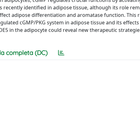
 adipocytes, cGMP regulates crucial functions by activati
recently identified in adipose tissue, although its role re
affect adipose differentiation and aromatase function. This 
gulated cGMP/PKG system in adipose tissue and its effects
PDE5 in the adipocyte could reveal new therapeutic strategie
a completa (DC)