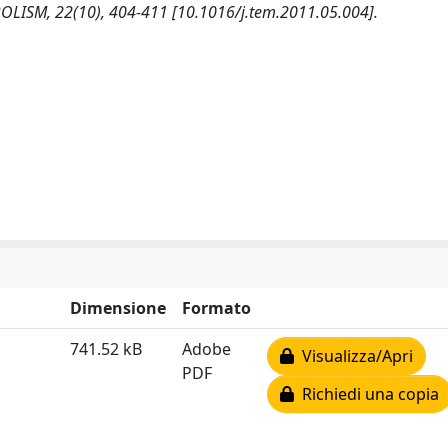
ISM, 22(10), 404-411 [10.1016/j.tem.2011.05.004].
Dimensione
Formato
741.52 kB
Adobe
Visualizza/Apri
PDF
Richiedi una copia