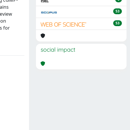
ng cGMP-
mains
53
review
 on
53
s for
social impact