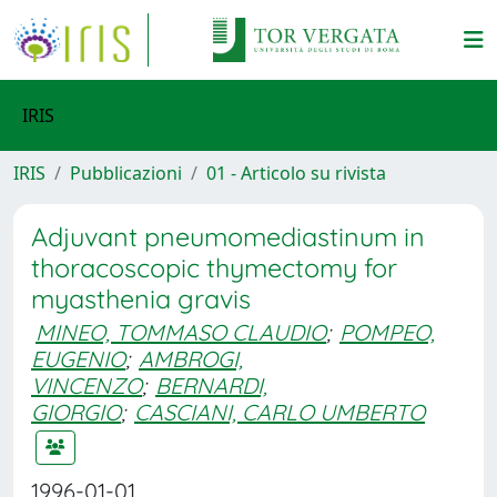
IRIS
IRIS
Pubblicazioni
01 - Articolo su rivista
Adjuvant pneumomediastinum in
thoracoscopic thymectomy for
myasthenia gravis
MINEO, TOMMASO CLAUDIO
;
POMPEO,
EUGENIO
;
AMBROGI,
VINCENZO
;
BERNARDI,
GIORGIO
;
CASCIANI, CARLO UMBERTO
1996-01-01