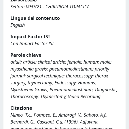
Settore MED/21 - CHIRURGIA TORACICA
Lingua del contenuto
English
Impact Factor ISI
Con Impact Factor ISI
Parole chiave
adult; article; clinical article; female; human; male;
myasthenia gravis; pneumomediastinum; priority
journal; surgical technique; thoracoscopy; thorax
surgery; thymectomy; Endoscopy; Humans;
Myasthenia Gravis; Pneumomediastinum, Diagnostic;
Thoracoscopy; Thymectomy; Video Recording
Citazione
Mineo, T.c., Pompeo, E., Ambrogi, V., Sabato, A.f.,
Bernardi, G., Casciani, C.u. (1996). Adjuvant
pneumomediastinum in thoracoscopic thymectomy