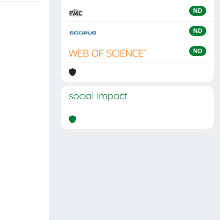
ND
ND
ND
social impact