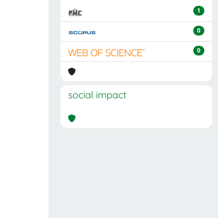
1
0
0
social impact