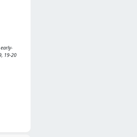
 early-
9, 19-20