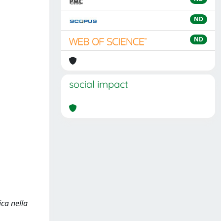
ND
ND
social impact
ica nella