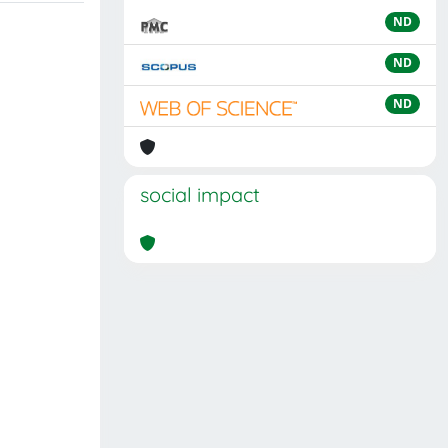
ND
ND
ND
social impact