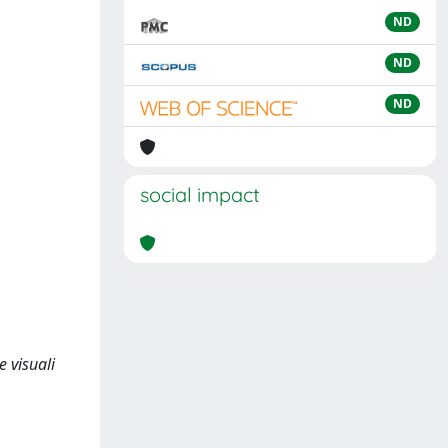
ND
ND
ND
social impact
e visuali