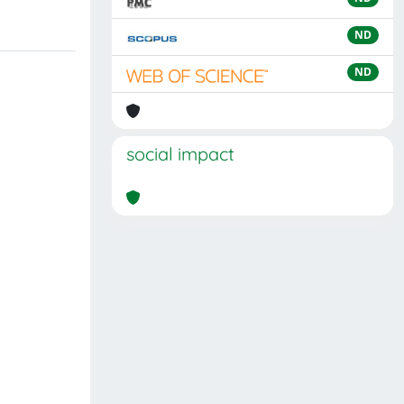
ND
ND
social impact