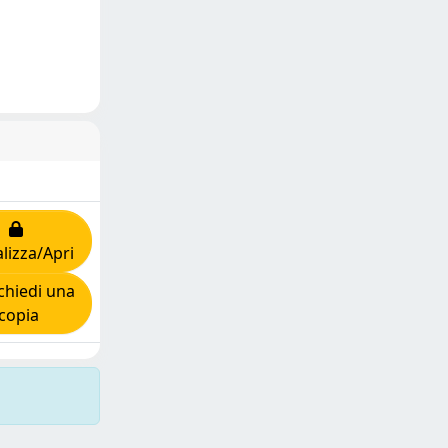
lizza/Apri
hiedi una
copia