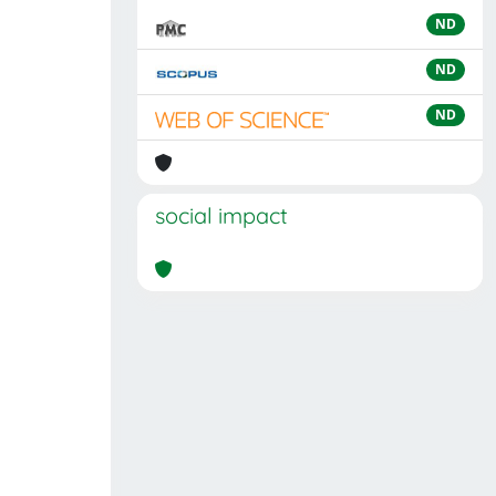
ND
ND
ND
social impact