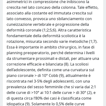
asimmetrici in compressione che inibiscono la
crescita nel lato concavo della colonna. Tale effetto,
associato alla costante ed immutata crescita sul
lato convesso, provoca uno sbilanciamento con
cuneizzazione vertebrale e progressione della
deformità coronale (1;2;5;6). Altra caratteristica
fondamentale della deformità scoliotica è la
rotazione, misurata secondo varie metodiche (1;7).
Essa è importante in ambito chirurgico, in fase di
planning preoperatorio, perché determina i livelli
da strumentare prossimali e distali, per attuare una
correzione efficacie e bilanciata (8). La scoliosi
dell’adolescente, definita come una curvatura sul
piano coronale > di 10° Cobb (9), attualmente è
riscontrata nel 3-5% degli adolescenti, con una
prevalenza del sesso femminile che si varia dai 2:1
delle curve di >10° ai 10:1 delle curve > di 30° (2), e
di questa circa l’80% dei casi è classificata come
idiopatica (9). Solamente lo 0,5% delle curve