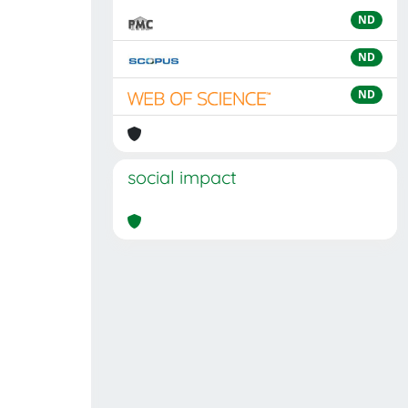
ND
ND
ND
social impact