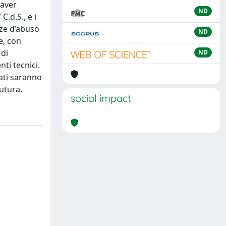
 aver
ND
C.d.S., e i
nze d’abuso
ND
e, con
 di
ND
nti tecnici.
tati saranno
futura.
social impact