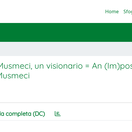
Home
Sfo
 Musmeci, un visionario = An (Im)po
 Musmeci
a completa (DC)