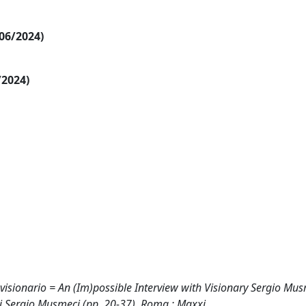
/06/2024)
/2024)
n visionario = An (Im)possible Interview with Visionary Sergio Mus
o di Sergio Musmeci (pp. 20-37). Roma : Maxxi.