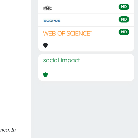
ND
ND
ND
social impact
meci. In