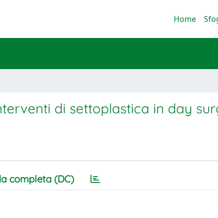
Home
Sfo
nterventi di settoplastica in day su
a completa (DC)