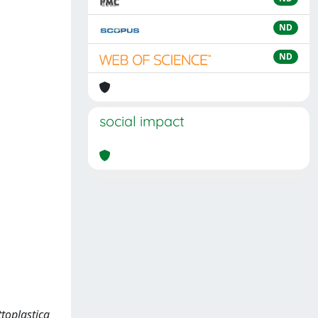
ND
ND
social impact
ettoplastica