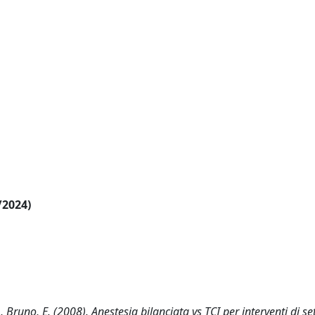
/2024)
 V., Bruno, E. (2008). Anestesia bilanciata vs TCI per interventi di s