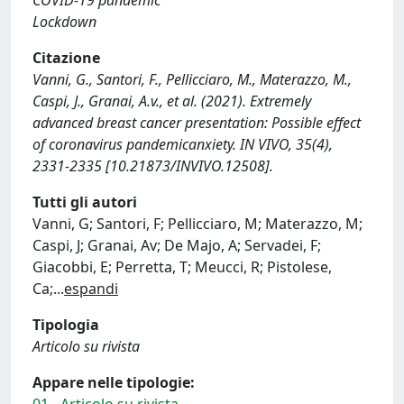
COVID-19 pandemic
Lockdown
Citazione
Vanni, G., Santori, F., Pellicciaro, M., Materazzo, M.,
Caspi, J., Granai, A.v., et al. (2021). Extremely
advanced breast cancer presentation: Possible effect
of coronavirus pandemicanxiety. IN VIVO, 35(4),
2331-2335 [10.21873/INVIVO.12508].
Tutti gli autori
Vanni, G; Santori, F; Pellicciaro, M; Materazzo, M;
Caspi, J; Granai, Av; De Majo, A; Servadei, F;
Giacobbi, E; Perretta, T; Meucci, R; Pistolese,
Ca;
...
espandi
Tipologia
Articolo su rivista
Appare nelle tipologie: