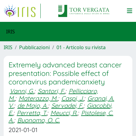
IRIS
IRIS
Pubblicazioni
01 - Articolo su rivista
Extremely advanced breast cancer
presentation: Possible effect of
coronavirus pandemicanxiety
Vanni, G.
;
Santori, F.
;
Pellicciaro,
M.
;
Materazzo, M.
;
Caspi, J.
;
Granai, A.
V.
;
de Majo, A.
;
Servadei, F.
;
Giacobbi,
E.
;
Perretta, T.
;
Meucci, R.
;
Pistolese, C.
A.
;
Buonomo, O. C.
2021-01-01