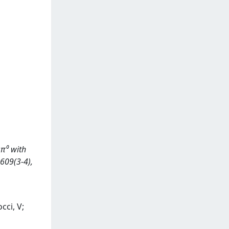
 π⁰ with
609(3-4),
cci, V;