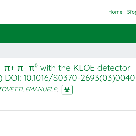
Home
Sfo
 π+ π- π⁰ with the KLOE detector
5) DOI: 10.1016/S0370-2693(03)0040
TOVETTI, EMANUELE
;