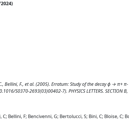
/2024)
 C., Bellini, F., et al. (2005). Erratum: Study of the decay ϕ → π+ π-
: 10.1016/S0370-2693(03)00402-7). PHYSICS LETTERS. SECTION B, 
C; Bellini, F; Bencivenni, G; Bertolucci, S; Bini, C; Bloise, C; Bo