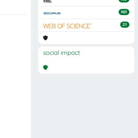
ND
21
social impact