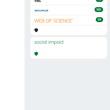
ND
59
social impact