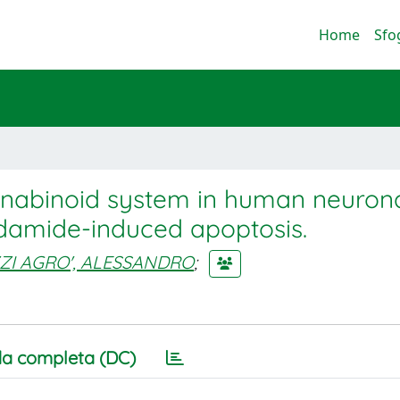
Home
Sfo
nabinoid system in human neuronal
damide-induced apoptosis.
ZI AGRO', ALESSANDRO
;
a completa (DC)