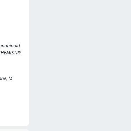
cannabinoid
CHEMISTRY,
rone, M