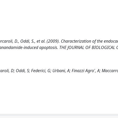
rcaroli, D., Oddi, S., et al. (2009). Characterization of the endo
of anandamide-induced apoptosis. THE JOURNAL OF BIOLOGICAL 
oli, D; Oddi, S; Federici, G; Urbani, A; Finazzi Agro', A; Maccar