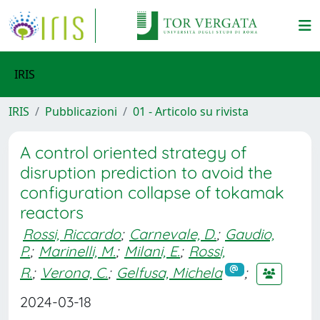
IRIS
IRIS
Pubblicazioni
01 - Articolo su rivista
A control oriented strategy of
disruption prediction to avoid the
configuration collapse of tokamak
reactors
Rossi, Riccardo
;
Carnevale, D.
;
Gaudio,
P.
;
Marinelli, M.
;
Milani, E.
;
Rossi,
R.
;
Verona, C.
;
Gelfusa, Michela
;
2024-03-18