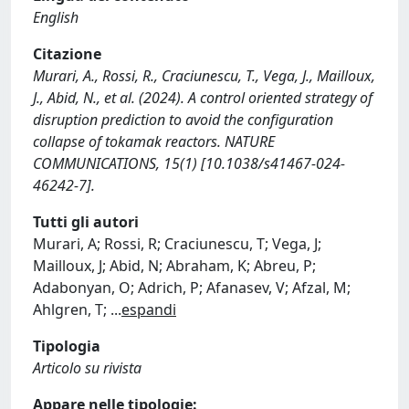
English
Citazione
Murari, A., Rossi, R., Craciunescu, T., Vega, J., Mailloux,
J., Abid, N., et al. (2024). A control oriented strategy of
disruption prediction to avoid the configuration
collapse of tokamak reactors. NATURE
COMMUNICATIONS, 15(1) [10.1038/s41467-024-
46242-7].
Tutti gli autori
Murari, A; Rossi, R; Craciunescu, T; Vega, J;
Mailloux, J; Abid, N; Abraham, K; Abreu, P;
Adabonyan, O; Adrich, P; Afanasev, V; Afzal, M;
Ahlgren, T;
...
espandi
Tipologia
Articolo su rivista
Appare nelle tipologie: