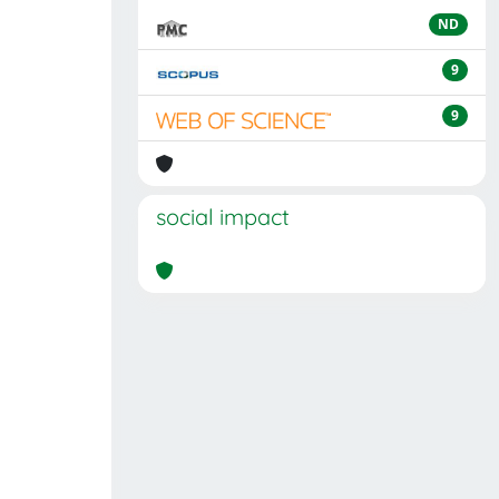
ND
9
9
social impact