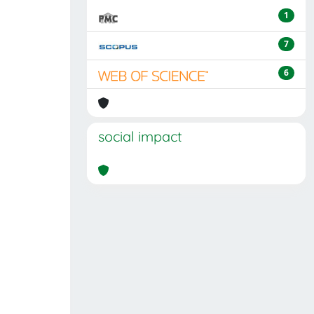
1
7
6
social impact