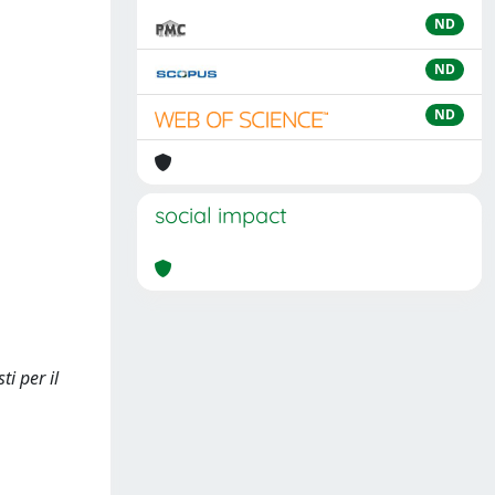
ND
ND
ND
social impact
ti per il