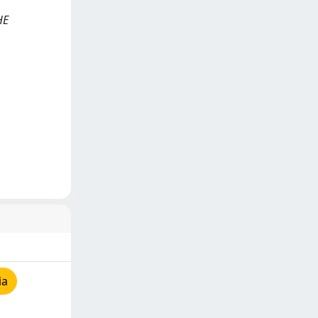
HE
ia