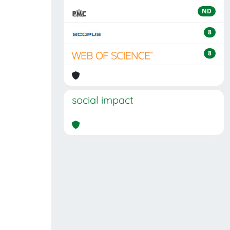
ND
8
8
social impact