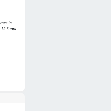
romes in
 12 Suppl