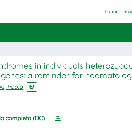
Home
Sfo
ndromes in individuals heterozygou
n genes: a reminder for haematolog
iis, Paolo
a completa (DC)