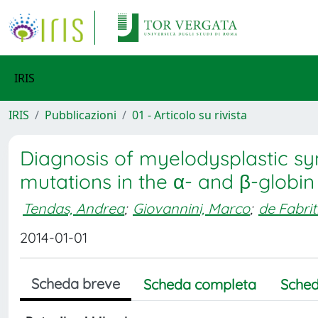
IRIS
IRIS
Pubblicazioni
01 - Articolo su rivista
Diagnosis of myelodysplastic sy
mutations in the α- and β-globi
Tendas, Andrea
;
Giovannini, Marco
;
de Fabrit
2014-01-01
Scheda breve
Scheda completa
Sched