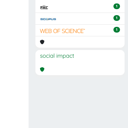
1
1
1
social impact