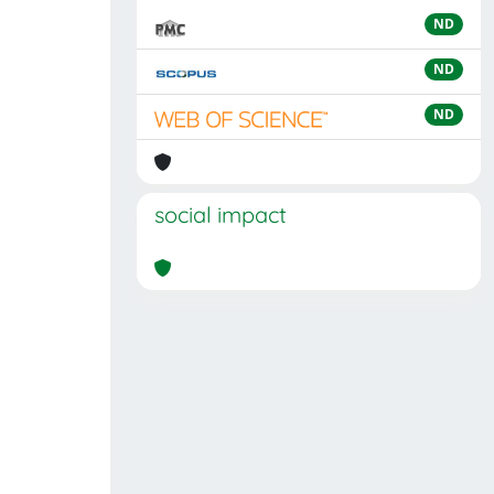
ND
ND
ND
social impact