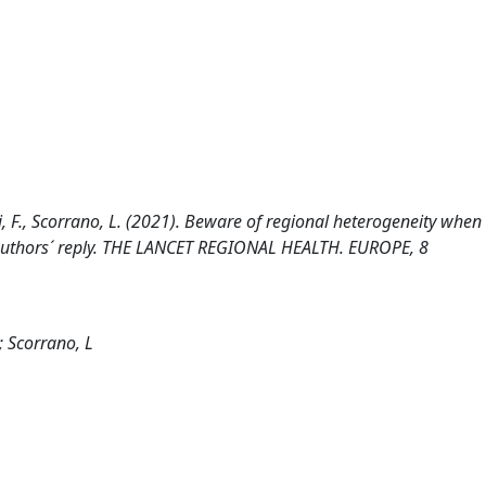
oni, F., Scorrano, L. (2021). Beware of regional heterogeneity when
y-Authors´ reply. THE LANCET REGIONAL HEALTH. EUROPE, 8
; Scorrano, L