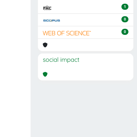
1
0
0
social impact