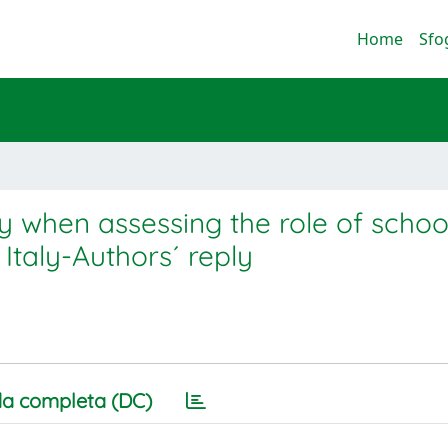
Home
Sfo
 when assessing the role of school
taly-Authors´ reply
a completa (DC)