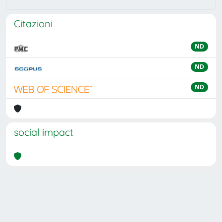
Citazioni
ND
ND
ND
social impact
Powered by
IRIS
-
about IRIS
-