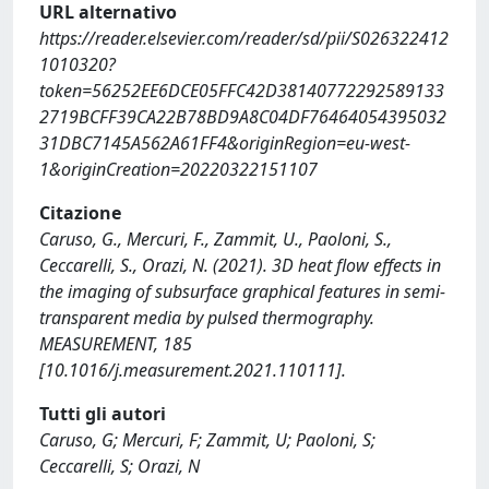
URL alternativo
https://reader.elsevier.com/reader/sd/pii/S026322412
1010320?
token=56252EE6DCE05FFC42D38140772292589133
2719BCFF39CA22B78BD9A8C04DF76464054395032
31DBC7145A562A61FF4&originRegion=eu-west-
1&originCreation=20220322151107
Citazione
Caruso, G., Mercuri, F., Zammit, U., Paoloni, S.,
Ceccarelli, S., Orazi, N. (2021). 3D heat flow effects in
the imaging of subsurface graphical features in semi-
transparent media by pulsed thermography.
MEASUREMENT, 185
[10.1016/j.measurement.2021.110111].
Tutti gli autori
Caruso, G; Mercuri, F; Zammit, U; Paoloni, S;
Ceccarelli, S; Orazi, N