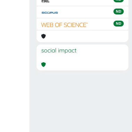
ND
ND
social impact