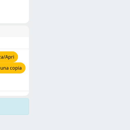
za/Apri
 una copia