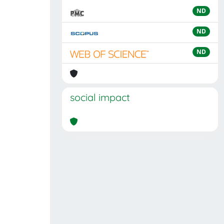
ND
ND
ND
social impact