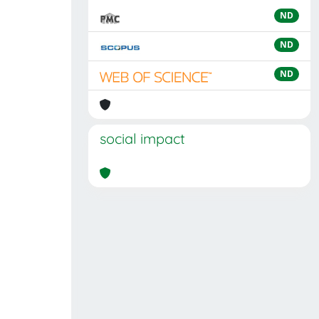
ND
ND
ND
social impact