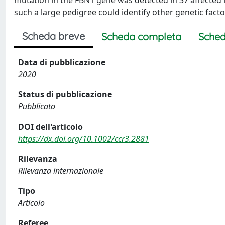
mutation in the FBN1 gene was detected in 37 affected i
such a large pedigree could identify other genetic fact
Scheda breve
Scheda completa
Sched
Data di pubblicazione
2020
Status di pubblicazione
Pubblicato
DOI dell'articolo
https://dx.doi.org/10.1002/ccr3.2881
Rilevanza
Rilevanza internazionale
Tipo
Articolo
Referee