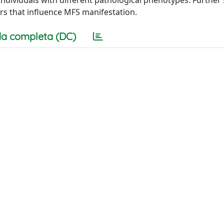
ndividuals with different pathological phenotypes. Further
ors that influence MFS manifestation.
a completa (DC)