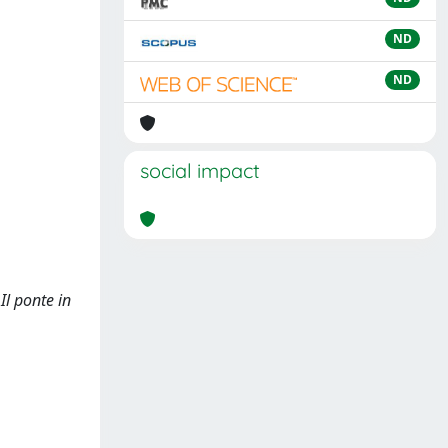
ND
ND
social impact
Il ponte in