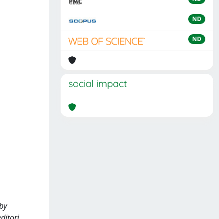
ND
ND
social impact
 by
ditori.