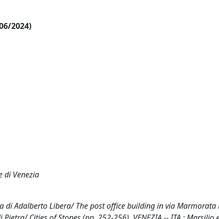
/06/2024)
e di Venezia
ta di Adalberto Libera/ The post office building in via Marmorata
i Pietra/ Cities of Stones (pp. 252-256). VENEZIA -- ITA : Marsilio e