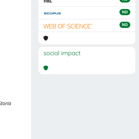
ND
ND
social impact
Storia