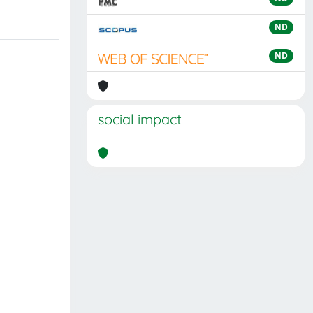
ND
ND
social impact