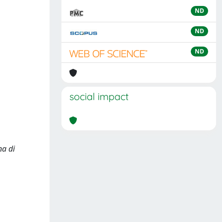
ND
ND
ND
social impact
na di