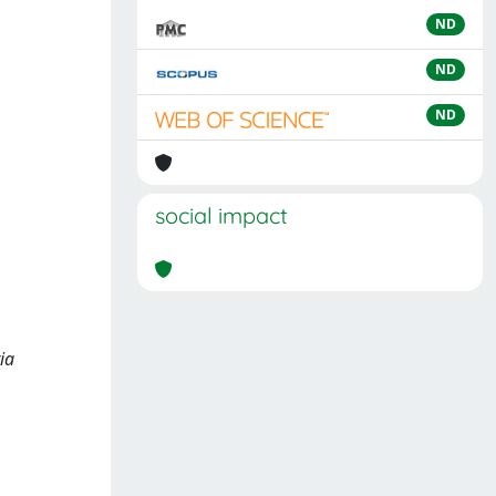
ND
ND
ND
social impact
ria