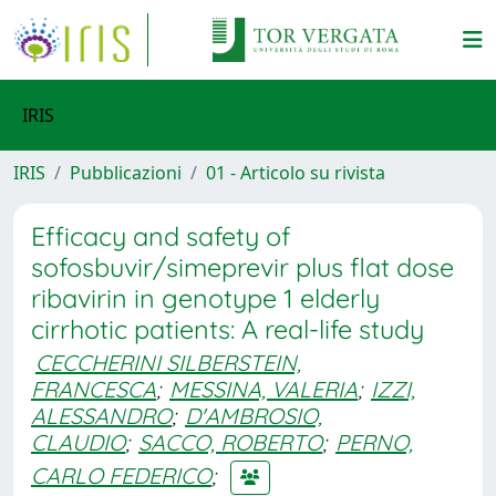
IRIS
IRIS
Pubblicazioni
01 - Articolo su rivista
Efficacy and safety of
sofosbuvir/simeprevir plus flat dose
ribavirin in genotype 1 elderly
cirrhotic patients: A real-life study
CECCHERINI SILBERSTEIN,
FRANCESCA
;
MESSINA, VALERIA
;
IZZI,
ALESSANDRO
;
D'AMBROSIO,
CLAUDIO
;
SACCO, ROBERTO
;
PERNO,
CARLO FEDERICO
;