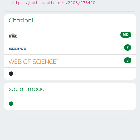
https://hdl.handle.net/2108/173410
Citazioni
ND
7
8
social impact
Powered by
IRIS
-
about IRIS
-