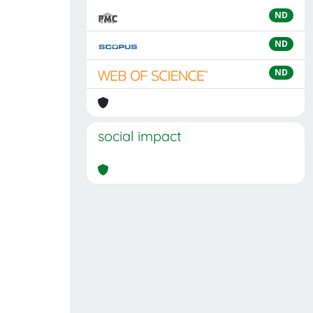
ND
ND
ND
social impact