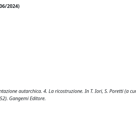
/06/2024)
tazione autarchica. 4. La ricostruzione. In T. Iori, S. Poretti (a cur
1-152). Gangemi Editore.