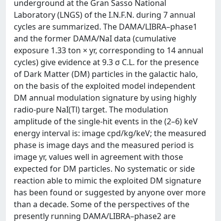
underground at the Gran Sasso National
Laboratory (LNGS) of the I.N.F.N. during 7 annual
cycles are summarized. The DAMA/LIBRA–phase1
and the former DAMA/NaI data (cumulative
exposure 1.33 ton × yr, corresponding to 14 annual
cycles) give evidence at 9.3 σ C.L. for the presence
of Dark Matter (DM) particles in the galactic halo,
on the basis of the exploited model independent
DM annual modulation signature by using highly
radio-pure NaI(Tl) target. The modulation
amplitude of the single-hit events in the (2–6) keV
energy interval is: image cpd/kg/keV; the measured
phase is image days and the measured period is
image yr, values well in agreement with those
expected for DM particles. No systematic or side
reaction able to mimic the exploited DM signature
has been found or suggested by anyone over more
than a decade. Some of the perspectives of the
presently running DAMA/LIBRA–phase2 are