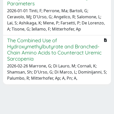
Parameters
2026-01-01 Tinti, F; Perrone, Ma; Bartoli, G;
Ceravolo, Mj; D'Urso, G; Angelico, R; Salomone, L;
Lai, S; Ashikaga, K; Mene, P; Farsetti, P; De Lorenzo,
A; Tisone, G; Iellamo, F; Mitterhofer, Ap
The Combined Use of
Hydroxymethylbutyrate and Branched-
Chain Amino Acids to Counteract Uremic
Sarcopenia
2026-02-26 Marrone, G; Di Lauro, M; Cornali, K;
Shamsan, Sh; D'Urso, G; Di Marco, L; Dominijanni, S;
Palumbo, R; Mitterhofer, Ap; A, Pn; A,
Powered by
IRIS
-
about IRIS
-