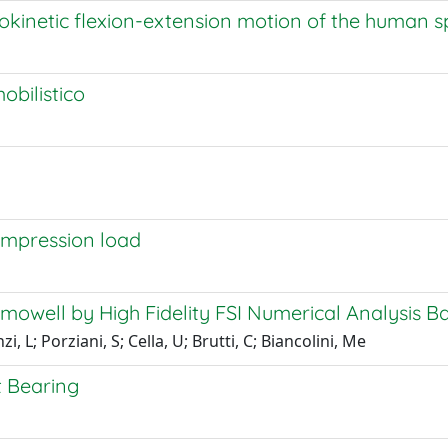
okinetic flexion-extension motion of the human s
mobilistico
ompression load
ermowell by High Fidelity FSI Numerical Analysis
, L; Porziani, S; Cella, U; Brutti, C; Biancolini, Me
t Bearing