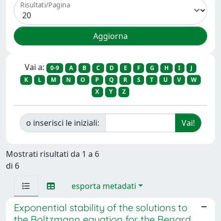
Risultati/Pagina
Vai a:
0-9
A
B
C
D
E
F
G
H
I
J
K
L
M
N
O
P
Q
R
S
T
U
V
W
X
Y
Z
o inserisci le iniziali:
Mostrati risultati da 1 a 6
di 6
esporta metadati
Exponential stability of the solutions to
the Boltzmann equation for the Benard