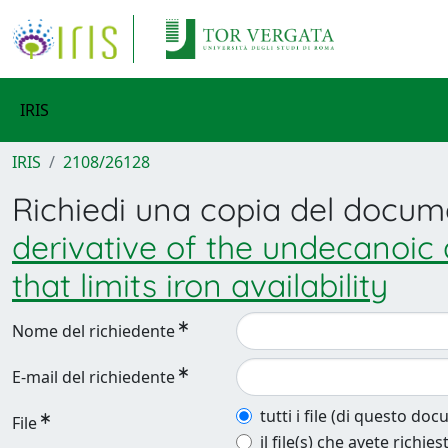
IRIS
IRIS
2108/26128
Richiedi una copia del docu
derivative of the undecanoic 
that limits iron availability
Nome del richiedente
E-mail del richiedente
tutti i file (di questo do
File
il file(s) che avete richies