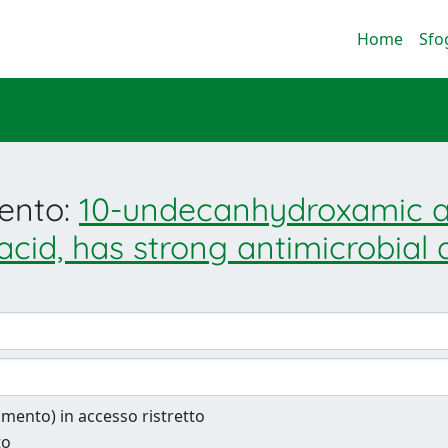
Home
Sfo
mento:
10-undecanhydroxamic a
acid, has strong antimicrobial
cumento) in accesso ristretto
to