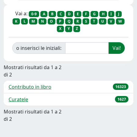
Vai a:
0-9
A
B
C
D
E
F
G
H
I
J
K
L
M
N
O
P
Q
R
S
T
U
V
W
X
Y
Z
o inserisci le iniziali:
Mostrati risultati da 1 a 2
di 2
Contributo in libro
16323
Curatele
1627
Mostrati risultati da 1 a 2
di 2