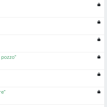
l pozzo”
re”