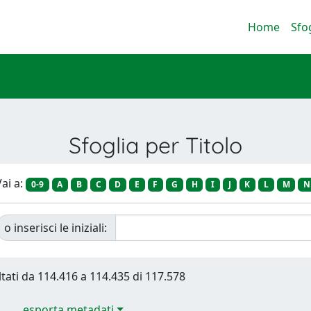
Home
Sfo
Sfoglia per Titolo
ai a:
0-9
A
B
C
D
E
F
G
H
I
J
K
L
M
N
o inserisci le iniziali:
ltati da 114.416 a 114.435 di 117.578
esporta metadati