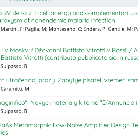
9V delta 2 T-cell anergy and complementarity-de
aroxysm of nonendemic malaria infection
Martini, F; Paglia, M; Montesano, C; Enders, P; Gentile, M; Pauz
 V Moskvu! Džovanni Battista Vitrotti v Rossii / 
Battista Vitrotti (contributo pubblicato sia in russo
 Sulpasso, B
ch utračennoj prozy. Zabytye pisateli vremen sam
 Caramitti, M
maginifico": Novye materialy k teme "D'Annuncio i
 Sulpasso, B
aAs Metamorphic Low-Noise Amplifier Design Tec
ies