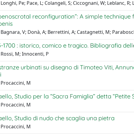
Longhi, Pe; Pace, L; Colangeli, S; Ciccognani, W; Leblanc, R; L
penoscrotal reconfiguration”: A simple technique 
enis
Bagnara, V; Donà, A; Berrettini, A; Castagnetti, M; Parabosc
5-1700 : istorico, comico e tragico. Bibliografia del
Rossi, M; Innocenti, P
tranze urbinati su disegno di Timoteo Viti, Annunc
i
 Procaccini, M
aello, Studio per la “Sacra Famiglia” detta “Petite 
 Procaccini, M
aello, Studio di nudo che scaglia una pietra
 Procaccini, M