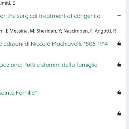
imiti, E
for the surgical treatment of congenital
hi, I; Messina, M; Sheridah, Y; Nascimben, F; Angotti, R
le edizioni di Niccolò Machiavelli. 1506-1914
iazione; Putti e stemmi della famiglia
Sainte Famille”