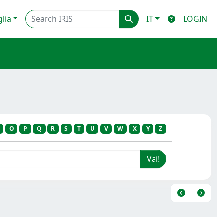
glia
IT
LOGIN
O
P
Q
R
S
T
U
V
W
X
Y
Z