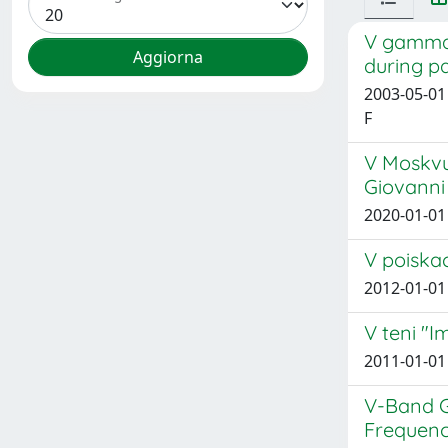
V gamma 
during p
2003-05-01 
F
V Moskvu!
Giovanni 
2020-01-01
V poiska
2012-01-01
V teni "I
2011-01-01
V-Band G
Frequenc