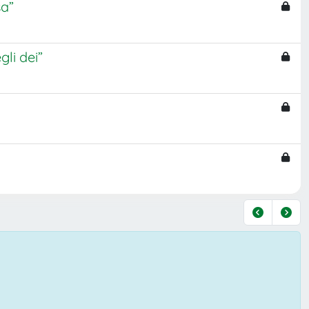
sa”
gli dei”