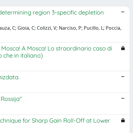
termining region 3-specific depletion
a, C; Gioia, C; Colizzi, V; Narciso, P; Pucillo, L; Poccia,
A Mosca! A Mosca! Lo straordinario caso di
 che in italiano)
izdata.
 Rossija"
hnique for Sharp Gain Roll-Off at Lower