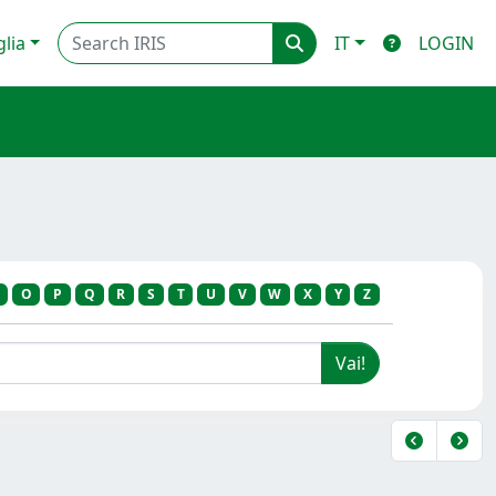
glia
IT
LOGIN
O
P
Q
R
S
T
U
V
W
X
Y
Z