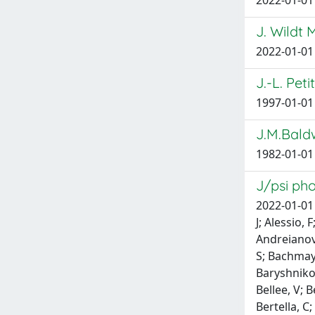
2022-01-01 
J. Wildt
2022-01-01 
J.-L. Pet
1997-01-01
J.M.Baldw
1982-01-01
J/psi pho
2022-01-01 Aaij, R; Beteta, Ca; Ackernley, T; Adeva, B; Adinolfi, M; Afsharnia, H; Aidala, Ca; Aiola, S; Ajaltouni, Z; Akar, S; Albrecht, J; Alessio, F; Alexander, M; Alfonso Albero, A; Aliouche, Z; Alkhazov, G; Cartelle, Pa; Amato, S; Amhis, Y; An, L; Anderlini, L; Andreianov, A; Andreotti, M; Archilli, F; Artamonov, A; Artuso, M; Arzymatov, K; Aslanides, E; Atzeni, M; Audurier, B; Bachmann, S; Bachmayer, M; Back, Jj; Baladron Rodriguez, P; Balagura, V; Baldini, W; Leite, Jb; Barlow, Rj; Barsuk, S; Barter, W; Bartolini, M; Baryshnikov, F; Basels, Jm; Bassi, G; Batsukh, B; Battig, A; Bay, A; Becker, M; Bedeschi, F; Bediaga, I; Beiter, A; Belavin, V; Belin, S; Bellee, V; Belous, K; Belov, I; Belyaev, I; Bencivenni, G; Ben-Haim, E; Berezhnoy, A; Bernet, R; Berninghoff, D; Bernstein, Hc; Bertella, C; Bertolin, A; Betancourt, C; Betti, F; Bezshyiko, I; Bhasin, S; Bhom, J; Bian, L; 