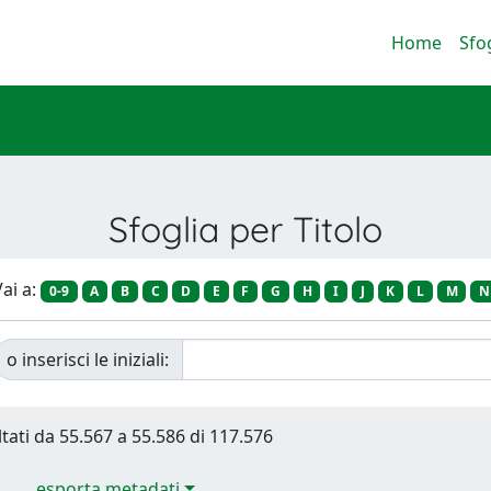
Home
Sfo
Sfoglia per Titolo
ai a:
0-9
A
B
C
D
E
F
G
H
I
J
K
L
M
N
o inserisci le iniziali:
ltati da 55.567 a 55.586 di 117.576
esporta metadati