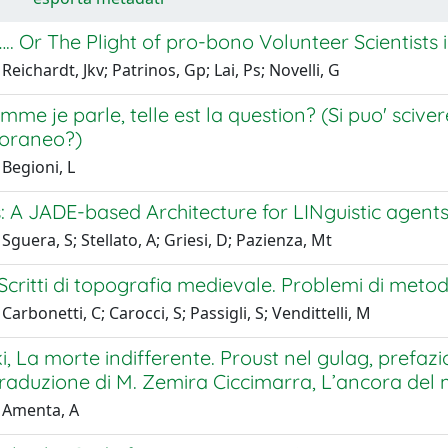
.. Or The Plight of pro-bono Volunteer Scientists
Reichardt, Jkv; Patrinos, Gp; Lai, Ps; Novelli, G
omme je parle, telle est la question? (Si puo' sciv
oraneo?)
Begioni, L
: A JADE-based Architecture for LINguistic agent
Sguera, S; Stellato, A; Griesi, D; Pazienza, Mt
 Scritti di topografia medievale. Problemi di metod
arbonetti, C; Carocci, S; Passigli, S; Vendittelli, M
i, La morte indifferente. Proust nel gulag, prefazi
traduzione di M. Zemira Ciccimarra, L’ancora del
 Amenta, A