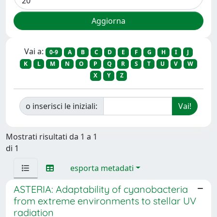
Vai a:
0-9
A
B
C
D
E
F
G
H
I
J
K
L
M
N
O
P
Q
R
S
T
U
V
W
X
Y
Z
o inserisci le iniziali:
Mostrati risultati da 1 a 1
di 1
esporta metadati
ASTERIA: Adaptability of cyanobacteria
from extreme environments to stellar UV
radiation